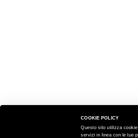
ESPLOR
Ferrari f.lli Lunelli S.p.A.
Trento, Italia
Le nostre
Via del Ponte di Ravina 15
Collezion
Il nostro 
+39 0461 972 311
Celebrati
customercare@ferraritrento.it
greatest
Esperienz
Sostenibi
COOKIE POLICY
Questo sito utilizza cookie 
servizi in linea con le tue