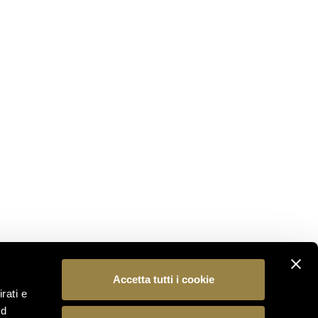
NON PERDERTI NULLA
Iscriviti alla nostra newsletter per essere il primo a
scoprire le novità dal mondo Ferrari Trento.
ISCRIVITI
SEGUICI
Accetta tutti i cookie
rati e
ad