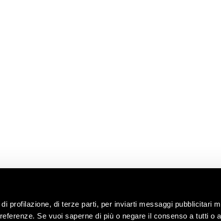
A
LEGGI
CONTATTACI
LINK
UTILI
News
Richiedi
 radici
informazioni
Shop
i
enoteca
Lavora con noi
territorio
Contatti
ng with the
Chiedi
all’enologo
e e tour
lità
di profilazione, di terze parti, per inviarti messaggi pubblicitari mi
 preferenze. Se vuoi saperne di più o negare il consenso a tutti o 