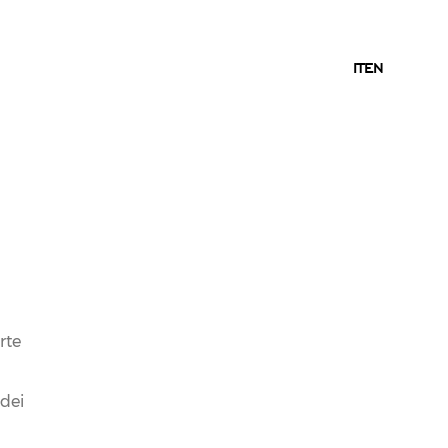
IT
IT
EN
10.11.2017
NEWS
LE CANTINE FERRARI
AL MERANO WINE
rte
FESTIVAL 2017
 dei