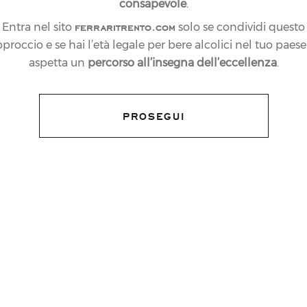
consapevole
.
ferraritrento.com
Entra nel sito
solo se condividi questo
proccio e se hai l’età legale per bere alcolici nel tuo paese:
aspetta un
percorso all’insegna dell’eccellenza
.
PROSEGUI
e a questa 26esima edizione del Merano
per gli appassionati e gli operatori del
i Merano da sabato 11 a lunedì 13 novembre
sa della Cultura Peter Thalguter di Lagundo
era presente con il Ferrari Perlé 2009, al
lo stand 2 della Sala Kursaal con il Ferrari
009, il Ferrari Riserva Lunelli 2008 formato
cchia annata 2005, solo lunedì 13