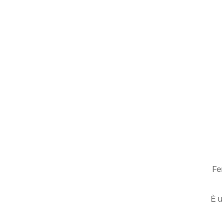
Fe
È u