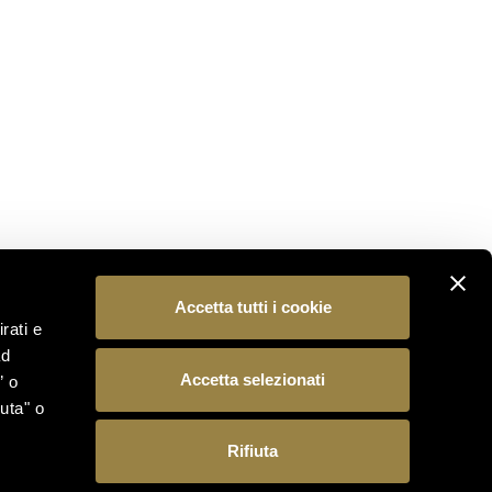
Iscriviti alla nostra newsletter per essere il primo a
scoprire le novità dal mondo Ferrari Trento.
ISCRIVITI
SEGUICI
Accetta tutti i cookie
rati e
ad
Accetta selezionati
” o
uta" o
Rifiuta
 15, 38123 Trento (Italia) – Reg. Imp./C.F./P.IVA