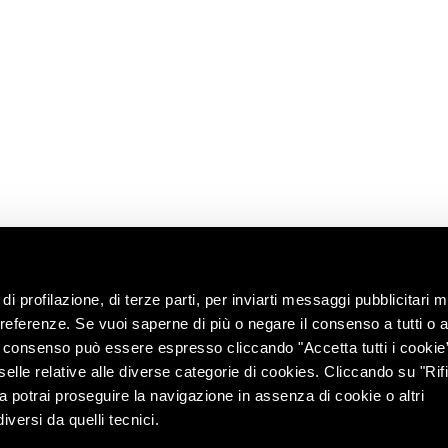
UTILI
News
Richiedi
 radici
informazioni
Shop
i
enoteca
Lavora con noi
territorio
Contatti
ng with the
Chiedi
all’enologo
e e tour
lità
di profilazione, di terze parti, per inviarti messaggi pubblicitari mi
 preferenze. Se vuoi saperne di più o negare il consenso a tutti o 
Il consenso può essere espresso cliccando "Accetta tutti i cookie
elle relative alle diverse categorie di cookies. Cliccando su "Rifi
ra potrai proseguire la navigazione in assenza di cookie o altri
versi da quelli tecnici.
r. e coord. di Lunelli S.p.A. (azionista unico) – Via del Ponte