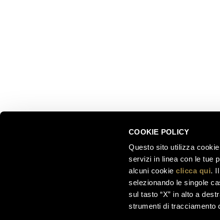
Trento, Italia
Le nostre
Via del Ponte di Ravina 15
Collezion
Il nostro 
+39 0461 972 311
Celebrati
customercare@ferraritrento.it
greatest
Esperienz
Sostenibi
COOKIE POLICY
Questo sito utilizza cookie 
servizi in linea con le tue
alcuni cookie
clicca qui
. 
selezionando le singole cas
sul tasto “X” in alto a dest
strumenti di tracciamento di
Ferrari F.lli Lunelli S.p.A. –
Società soggetta a di