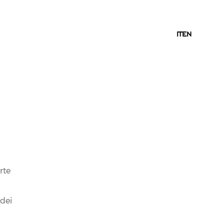
IT
IT
EN
22.01.2016
NEWS
LE CANTINE FERRARI
SUPPORTANO IL
CHARITY EVENT A
rte
FAVORE DI 300
 dei
MAMME AFRICANE