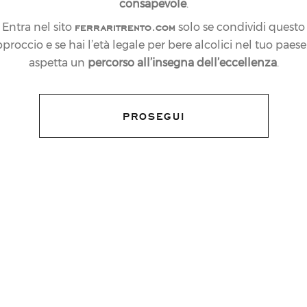
consapevole
.
ferraritrento.com
Entra nel sito
solo se condividi questo
proccio e se hai l’età legale per bere alcolici nel tuo paese:
aspetta un
percorso all’insegna dell’eccellenza
.
PROSEGUI
di Piazzola sul Brenta torna a splendere per
 solidarietà: un cocktail dinner organizzato
ub International e CBM Italia Onlus a cui le
 offrendo ai 300 ospiti le sue bollicine più
doc.
eatrice B in collaborazione con Filippa