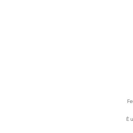
Fe
È u