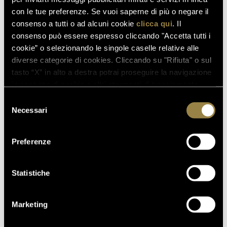
SCOPRI ANCHE
con le tue preferenze. Se vuoi saperne di più o negare il
consenso a tutti o ad alcuni cookie
clicca qui
. Il
consenso può essere espresso cliccando "Accetta tutti i
cookie” o selezionando le singole caselle relative alle
03.08.2026
diverse categorie di cookies. Cliccando su "Rifiuta" o sul
FERRARI RISERVA LUNELLI
tasto “X” in alto a destra potrai proseguire la navigazione
2016 CONQUISTA LA MEDAGLIA
in assenza di cookie o altri strumenti di tracciamento
D’ORO A WOW! THE ITALIAN
diversi da quelli tecnici.
Selezione
WINE COMPETITION 2026
Necessari
del
consenso
Preferenze
16.07.2026
FERRARI TRENTO AL
TRENTODOC FESTIVAL 2026:
Statistiche
UN VIAGGIO TRA IL FASCINO
DEL TEMPO E L’ECCELLENZA
Marketing
DELLE BOLLICINE DI
MONTAGNA