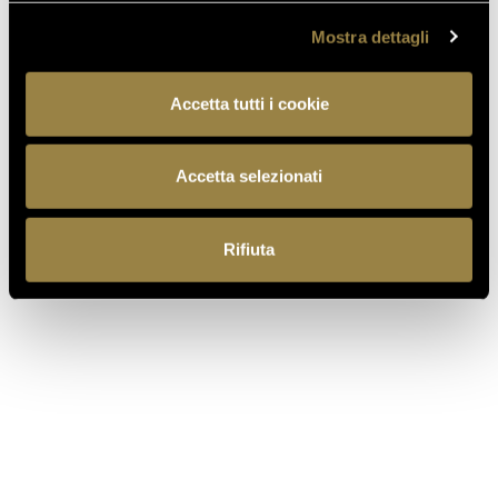
07.07.2026
Mostra dettagli
APRE UN NUOVO FERRARI
SPAZIO BOLLICINE
Accetta tutti i cookie
ALL’AEROPORTO DI ROMA
FIUMICINO
Accetta selezionati
Rifiuta
TORNA AL JOURNAL
PRECEDENTE
SUCCESSIVO