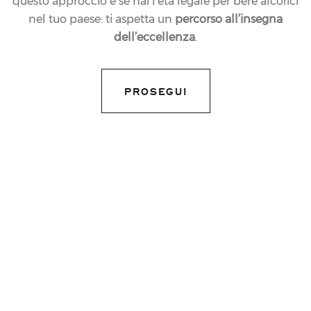
questo approccio e se hai l’età legale per bere alcolici
nel tuo paese: ti aspetta un
percorso all’insegna
dell’eccellenza
.
PROSEGUI
13.12.2021
NEWS
MAX VERSTAPPEN
FESTEGGIA CON