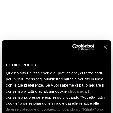
Questo è il momento culminante della prima,
appassionante stagione che ha visto le nostre bollicine
Trentodoc sul podio dei Gran Premi come brindisi
®
ufficiale della Formula 1
.
SCOPRI ANCHE
COOKIE POLICY
03.08.2026
Questo sito utilizza cookie di profilazione, di terze parti,
FERRARI RISERVA LUNELLI
per inviarti messaggi pubblicitari mirati e servizi in linea
2016 CONQUISTA LA MEDAGLIA
con le tue preferenze. Se vuoi saperne di più o negare il
D’ORO A WOW! THE ITALIAN
consenso a tutti o ad alcuni cookie
clicca qui
. Il
WINE COMPETITION 2026
consenso può essere espresso cliccando "Accetta tutti i
cookie” o selezionando le singole caselle relative alle
diverse categorie di cookies. Cliccando su "Rifiuta" o sul