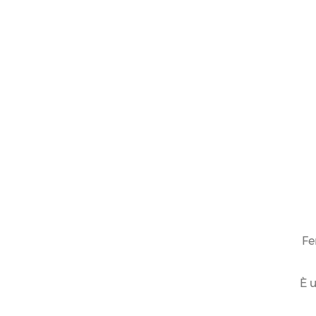
Fe
È u