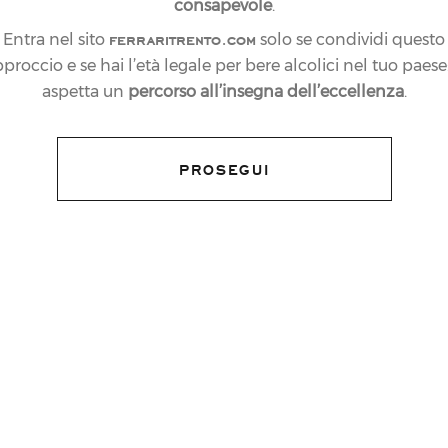
consapevole
.
ferraritrento.com
Entra nel sito
solo se condividi questo
proccio e se hai l’età legale per bere alcolici nel tuo paese:
aspetta un
percorso all’insegna dell’eccellenza
.
PROSEGUI
r la
sostenibilità
e l’
innovazione
con il
one
a servizio dell’azienda. Grazie al
Provincia Autonoma di Trento
0
della
e
lizzare importanti adeguamenti tecnici e
la crescita aziendale garantendo una