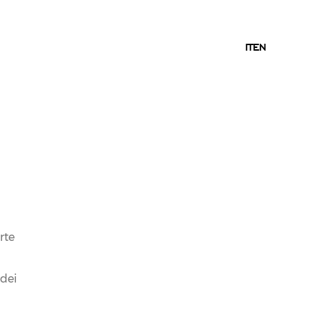
IT
IT
EN
07.03.2025
NEWS
PIÙ SOSTENIBILITÀ
GRAZIE A UN NUOVO
rte
IMPIANTO DI
DEPURAZIONE
 dei