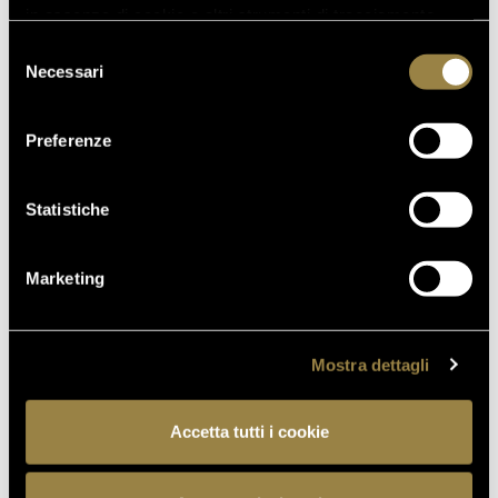
FERRARI TRENTO AL
in assenza di cookie o altri strumenti di tracciamento
TRENTODOC FESTIVAL 2026:
diversi da quelli tecnici.
Selezione
UN VIAGGIO TRA IL FASCINO
Necessari
del
DEL TEMPO E L’ECCELLENZA
consenso
DELLE BOLLICINE DI
Preferenze
MONTAGNA
07.07.2026
Statistiche
APRE UN NUOVO FERRARI
SPAZIO BOLLICINE
ALL’AEROPORTO DI ROMA
Marketing
FIUMICINO
Mostra dettagli
TORNA AL JOURNAL
Accetta tutti i cookie