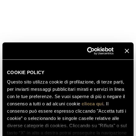
“A Taste of Italy” took place, in Italy the national
holiday of 17th March was dawning.
SCOPRI ANCHE
COOKIE POLICY
03.08.2026
Questo sito utilizza cookie di profilazione, di terze parti,
FERRARI RISERVA LUNELLI
per inviarti messaggi pubblicitari mirati e servizi in linea
2016 CONQUISTA LA MEDAGLIA
con le tue preferenze. Se vuoi saperne di più o negare il
D’ORO A WOW! THE ITALIAN
consenso a tutti o ad alcuni cookie
clicca qui
. Il
WINE COMPETITION 2026
consenso può essere espresso cliccando "Accetta tutti i
cookie” o selezionando le singole caselle relative alle
diverse categorie di cookies. Cliccando su "Rifiuta" o sul
16.07.2026
tasto “X” in alto a destra potrai proseguire la navigazione