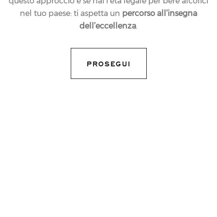
questo approccio e se hai l’età legale per bere alcolici
nel tuo paese: ti aspetta un
percorso all’insegna
dell’eccellenza
.
PROSEGUI
17.03.2011
NEWS
RELAIS&CHATEAUX
ITALIA IN NEW YORK
WITH PERLÉ AND