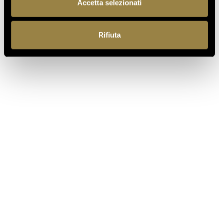
Accetta selezionati
PRECEDENTE
SUCCESSIVO
Rifiuta
IT
Ferrari f.lli Lunelli S.p.A.
Trento, Italia
Via del Ponte di Ravina 15
+39 0461 972 311