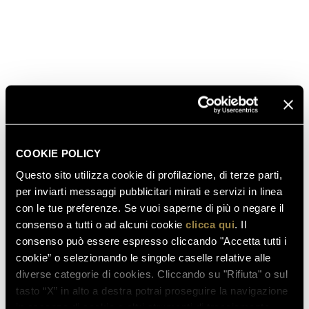
che proporrà un piatto a base di pasta monograno
Felicetti, accompagnato da Ferrari Perlé.
SCOPRI ANCHE
03.08.2026
COOKIE POLICY
FERRARI RISERVA LUNELLI
Questo sito utilizza cookie di profilazione, di terze parti,
2016 CONQUISTA LA MEDAGLIA
per inviarti messaggi pubblicitari mirati e servizi in linea
D’ORO A WOW! THE ITALIAN
con le tue preferenze. Se vuoi saperne di più o negare il
WINE COMPETITION 2026
consenso a tutti o ad alcuni cookie
clicca qui
. Il
consenso può essere espresso cliccando "Accetta tutti i
cookie” o selezionando le singole caselle relative alle
diverse categorie di cookies. Cliccando su "Rifiuta" o sul
16.07.2026
tasto “X” in alto a destra potrai proseguire la navigazione
FERRARI TRENTO AL
in assenza di cookie o altri strumenti di tracciamento