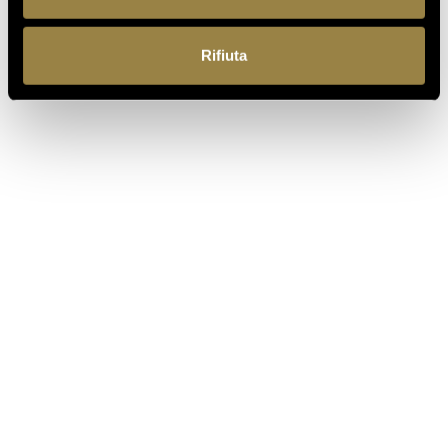
Rifiuta
IT
Ferrari f.lli Lunelli S.p.A.
Trento, Italia
Via del Ponte di Ravina 15
+39 0461 972 311