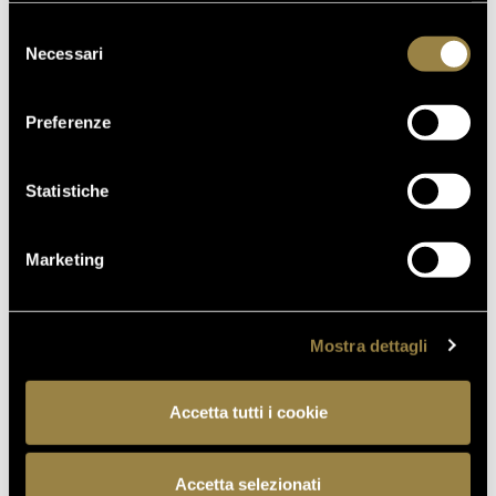
TRENTODOC FESTIVAL 2026:
diversi da quelli tecnici.
UN VIAGGIO TRA IL FASCINO
Selezione
DEL TEMPO E L’ECCELLENZA
Necessari
del
DELLE BOLLICINE DI
consenso
MONTAGNA
Preferenze
07.07.2026
APRE UN NUOVO FERRARI
Statistiche
SPAZIO BOLLICINE
ALL’AEROPORTO DI ROMA
FIUMICINO
Marketing
Mostra dettagli
TORNA AL JOURNAL
Accetta tutti i cookie
Accetta selezionati
PRECEDENTE
SUCCESSIVO