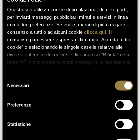
Questo sito utilizza cookie di profilazione, di terze parti,
per inviarti messaggi pubblicitari mirati e servizi in linea
con le tue preferenze. Se vuoi saperne di più o negare il
consenso a tutti o ad alcuni cookie
clicca qui
. Il
SCOPRI ANCHE
consenso può essere espresso cliccando "Accetta tutti i
cookie” o selezionando le singole caselle relative alle
diverse categorie di cookies. Cliccando su "Rifiuta" o sul
tasto “X” in alto a destra potrai proseguire la navigazione
03.08.2026
in assenza di cookie o altri strumenti di tracciamento
FERRARI RISERVA LUNELLI
diversi da quelli tecnici.
Selezione
2016 CONQUISTA LA MEDAGLIA
Necessari
del
D’ORO A WOW! THE ITALIAN
consenso
WINE COMPETITION 2026
Preferenze
Statistiche
16.07.2026
FERRARI TRENTO AL