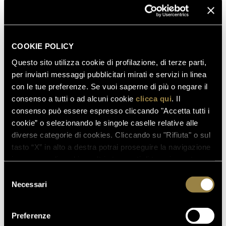
COOKIE POLICY
Questo sito utilizza cookie di profilazione, di terze parti,
per inviarti messaggi pubblicitari mirati e servizi in linea
con le tue preferenze. Se vuoi saperne di più o negare il
consenso a tutti o ad alcuni cookie
clicca qui
. Il
consenso può essere espresso cliccando "Accetta tutti i
cookie” o selezionando le singole caselle relative alle
diverse categorie di cookies. Cliccando su "Rifiuta" o sul
tasto “X” in alto a destra potrai proseguire la navigazione
SCOPRI ANCHE
in assenza di cookie o altri strumenti di tracciamento
diversi da quelli tecnici.
Selezione
Necessari
del
consenso
03.08.2026
FERRARI RISERVA LUNELLI
Preferenze