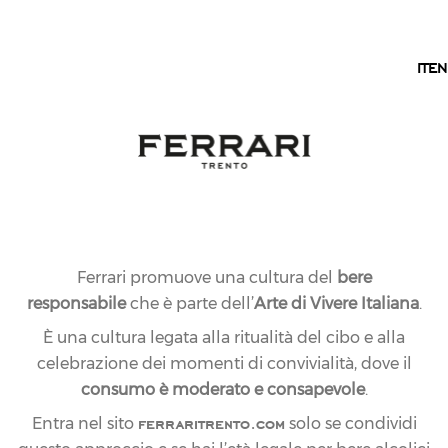
IT
IT
EN
03.04.2019
NEWS
Ferrari promuove una cultura del
bere
FERRARI E IL GRUPPO
responsabile
che è parte dell’
Arte di Vivere Italiana
.
LUNELLI TORNANO A
È una cultura legata alla ritualità del cibo e alla
celebrazione dei momenti di convivialità, dove il
VINITALY 2019
consumo è moderato e consapevole
.
ferraritrento.com
Entra nel sito
solo se condividi