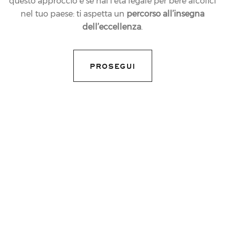
questo approccio e se hai l’età legale per bere alcolici
nel tuo paese: ti aspetta un
percorso all’insegna
13.06.2019
dell’eccellenza
.
NEWS
I PREMI FERRARI AD
PROSEGUI
AVVENIRE,
MILLENNIUM E AL
MAGAZINE
GIAPPONESE CREA
TRAVELLER
share article