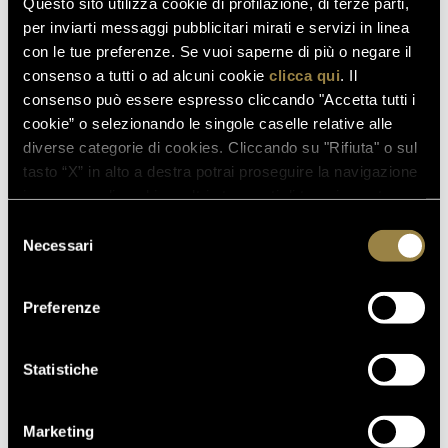
Questo sito utilizza cookie di profilazione, di terze parti,
stampa, della cultura e dell’imprenditoria.
per inviarti messaggi pubblicitari mirati e servizi in linea
con le tue preferenze. Se vuoi saperne di più o negare il
consenso a tutti o ad alcuni cookie
clicca qui
. Il
consenso può essere espresso cliccando "Accetta tutti i
cookie” o selezionando le singole caselle relative alle
diverse categorie di cookies. Cliccando su "Rifiuta" o sul
tasto “X” in alto a destra potrai proseguire la navigazione
in assenza di cookie o altri strumenti di tracciamento
diversi da quelli tecnici.
Selezione
Necessari
del
consenso
Preferenze
Statistiche
Marketing