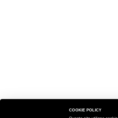
ESPLOR
Ferrari f.lli Lunelli S.p.A.
Trento, Italia
Le nostre
Via del Ponte di Ravina 15
Collezion
Il nostro 
+39 0461 972 311
Celebrati
customercare@ferraritrento.it
greatest
Esperienz
Sostenibi
COOKIE POLICY