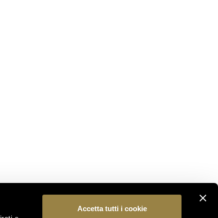
NON PERDERTI NULLA
Iscriviti alla nostra newsletter per essere il primo a
scoprire le novità dal mondo Ferrari Trento.
ISCRIVITI
SEGUICI
Accetta tutti i cookie