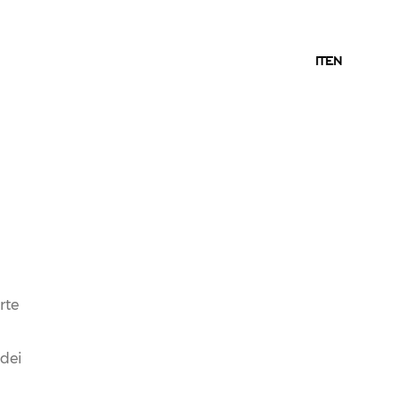
IT
IT
EN
07.06.2017
NEWS
AL WALL STREET
JOURNAL MAGAZINE IL
PREMIO FERRARI «ARTE
rte
DI VIVERE ITALIANA –
 dei
ARTICOLO DELL’ANNO»