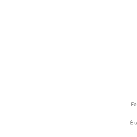
Fe
È u