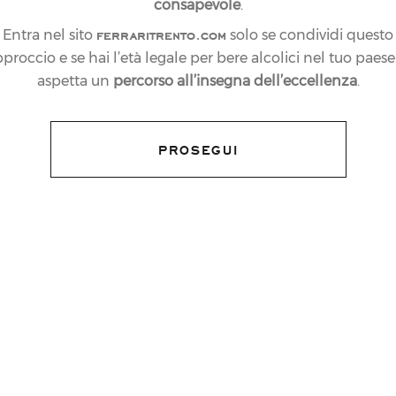
consapevole
.
ferraritrento.com
Entra nel sito
solo se condividi questo
proccio e se hai l’età legale per bere alcolici nel tuo paese:
aspetta un
percorso all’insegna dell’eccellenza
.
PROSEGUI
tato il Premio Ferrari «Arte di Vivere
ciso la giuria del premio promosso dalle
zione, è assegnato al giornale straniero che
lo, buono e ben fatto del nostro Paese. Il
zie al reportage di Jay Cheshes sulla scuola
lla Sicilia, che facendo rivivere le
 di riferimento e fonte di ispirazione per i