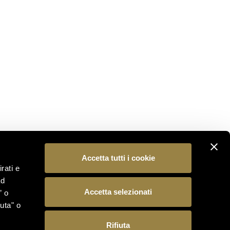
NON PERDERTI NULLA
Iscriviti alla nostra newsletter per essere il primo a
scoprire le novità dal mondo Ferrari Trento.
ISCRIVITI
SEGUICI
Accetta tutti i cookie
rati e
ad
Accetta selezionati
” o
uta" o
Rifiuta