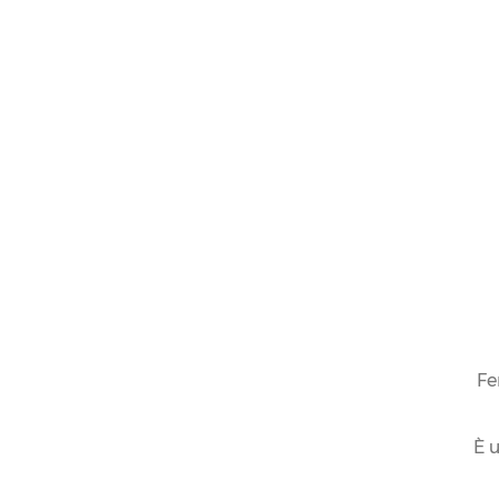
Fe
È u