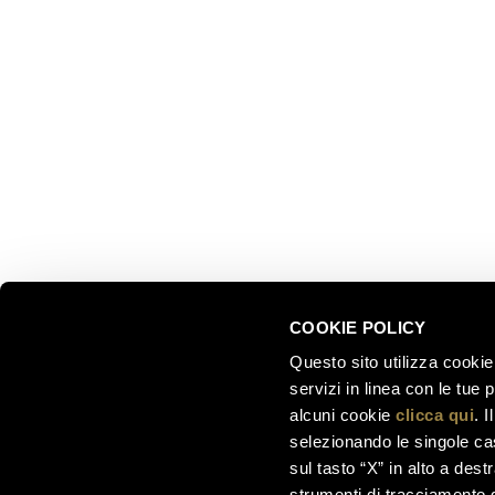
ESPLOR
Ferrari f.lli Lunelli S.p.A.
Trento, Italia
Le nostre
Via del Ponte di Ravina 15
Collezion
Il nostro 
+39 0461 972 311
Celebrati
customercare@ferraritrento.it
greatest
Esperienz
Sostenibi
COOKIE POLICY
Questo sito utilizza cookie 
servizi in linea con le tue
alcuni cookie
clicca qui
. 
selezionando le singole cas
sul tasto “X” in alto a dest
strumenti di tracciamento di