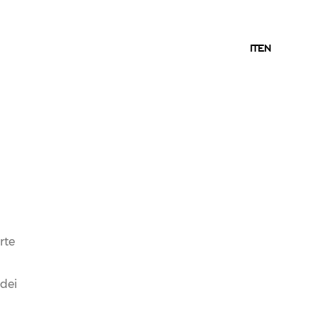
IT
IT
EN
rte
 dei