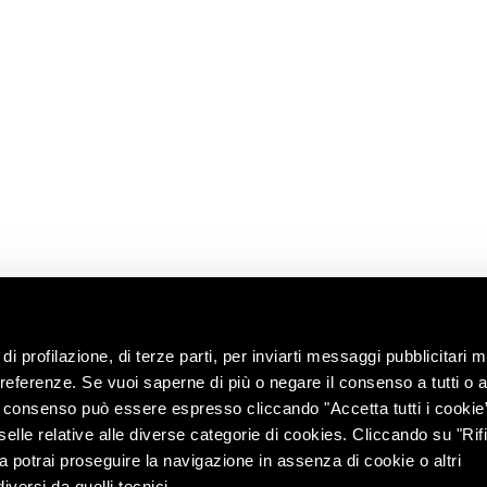
A
LEGGI
CONTATTACI
LINK
UTILI
News
Richiedi
 radici
informazioni
Shop
i
enoteca
Lavora con noi
territorio
Contatti
ng with the
Chiedi
all’enologo
e e tour
lità
di profilazione, di terze parti, per inviarti messaggi pubblicitari mi
 preferenze. Se vuoi saperne di più o negare il consenso a tutti o 
Il consenso può essere espresso cliccando "Accetta tutti i cookie
elle relative alle diverse categorie di cookies. Cliccando su "Rifi
ra potrai proseguire la navigazione in assenza di cookie o altri
versi da quelli tecnici.