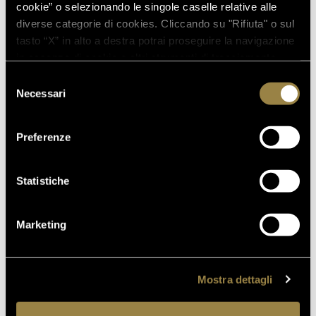
D’ORO A WOW! THE ITALIAN
cookie” o selezionando le singole caselle relative alle
WINE COMPETITION 2026
diverse categorie di cookies. Cliccando su "Rifiuta" o sul
tasto “X” in alto a destra potrai proseguire la navigazione
in assenza di cookie o altri strumenti di tracciamento
diversi da quelli tecnici.
Selezione
16.07.2026
Necessari
del
FERRARI TRENTO AL
consenso
TRENTODOC FESTIVAL 2026:
UN VIAGGIO TRA IL FASCINO
Preferenze
DEL TEMPO E L’ECCELLENZA
DELLE BOLLICINE DI
Statistiche
MONTAGNA
07.07.2026
Marketing
APRE UN NUOVO FERRARI
SPAZIO BOLLICINE
ALL’AEROPORTO DI ROMA
Mostra dettagli
FIUMICINO