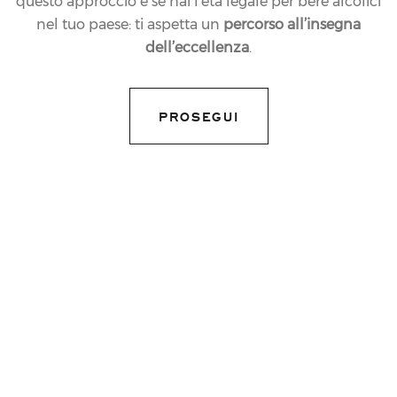
questo approccio e se hai l’età legale per bere alcolici
nel tuo paese: ti aspetta un
percorso all’insegna
dell’eccellenza
.
PROSEGUI
07.02.2012
NEWS
ANCORA PIÙ