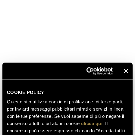
Bauerlesque non è soltanto una festa in maschera
per celebrare il Carnevale è anche un’avventura
gastronomica con un buffet in stile rinascimentale e
l’accompagnamento di acrobati, contorsionisti,
musica, danze. E, appunto, delle bollicine Ferrari.
L’appuntamento, attesissimo e con una
frequentazione molto internazionale, è per la sera di
venerdì 10 febbraio a partire dalle 21.
SCOPRI ANCHE
COOKIE POLICY
Questo sito utilizza cookie di profilazione, di terze parti,
per inviarti messaggi pubblicitari mirati e servizi in linea
03.08.2026
con le tue preferenze. Se vuoi saperne di più o negare il
FERRARI RISERVA LUNELLI
consenso a tutti o ad alcuni cookie
clicca qui
. Il
2016 CONQUISTA LA MEDAGLIA
consenso può essere espresso cliccando "Accetta tutti i