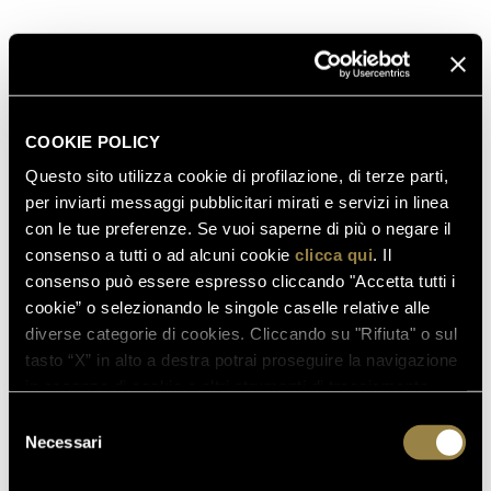
ambiziosi obiettivi che ci siamo posti
", ha
commentato
Matteo Lunelli
.
Il rafforzamento del team che lavora a fianco della
terza generazione di famiglia continua con il
passaggio di
Massimiliano Capogrosso
da Direttore
COOKIE POLICY
Vendite a
Direttore Commerciale Italia del Gruppo
,
Questo sito utilizza cookie di profilazione, di terze parti,
sostituito nel suo ruolo da
Marcello Ancarani
, fino ad
per inviarti messaggi pubblicitari mirati e servizi in linea
oggi Area Manager Nord Ovest.
con le tue preferenze. Se vuoi saperne di più o negare il
Dopo una positiva esperienza con Ferrari a Expo
consenso a tutti o ad alcuni cookie
clicca qui
. Il
Milano 2015, è entrato a fare parte del Gruppo anche
consenso può essere espresso cliccando "Accetta tutti i
Alessandro Della Penna
, responsabile dello sviluppo
cookie” o selezionando le singole caselle relative alle
diverse categorie di cookies. Cliccando su "Rifiuta" o sul
del progetto retail dei
Ferrari Spazio Bollicine
.
tasto “X” in alto a destra potrai proseguire la navigazione
in assenza di cookie o altri strumenti di tracciamento
diversi da quelli tecnici.
SCOPRI ANCHE
Selezione
Necessari
del
consenso