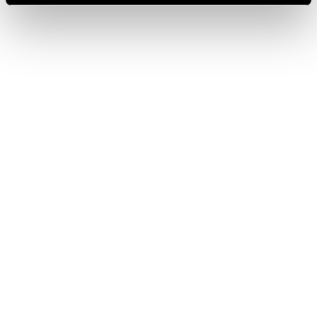
SPAZIO BOLLICINE
ALL’AEROPORTO DI ROMA
FIUMICINO
TORNA AL JOURNAL
PRECEDENTE
SUCCESSIVO
IT
EN