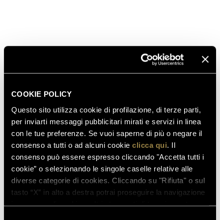
e Riccardo Monti, Presidente BAA.
COOKIE POLICY
Questo sito utilizza cookie di profilazione, di terze parti,
per inviarti messaggi pubblicitari mirati e servizi in linea
con le tue preferenze. Se vuoi saperne di più o negare il
consenso a tutti o ad alcuni cookie
clicca qui
. Il
consenso può essere espresso cliccando "Accetta tutti i
cookie” o selezionando le singole caselle relative alle
diverse categorie di cookies. Cliccando su "Rifiuta" o sul
tasto “X” in alto a destra potrai proseguire la navigazione
in assenza di cookie o altri strumenti di tracciamento
diversi da quelli tecnici.
Selezione