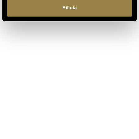
DELLE BOLLICINE DI
Rifiuta
MONTAGNA
07.07.2026
APRE UN NUOVO FERRARI
SPAZIO BOLLICINE
ALL’AEROPORTO DI ROMA
FIUMICINO
TORNA AL JOURNAL
PRECEDENTE
SUCCESSIVO