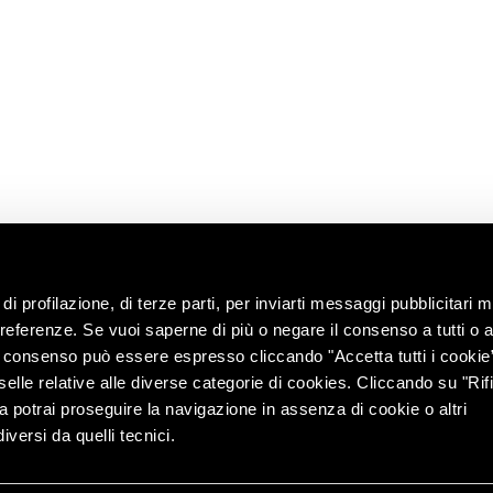
informazioni
Shop
i
enoteca
Lavora con noi
territorio
Contatti
ng with the
Chiedi
all’enologo
e e tour
lità
di profilazione, di terze parti, per inviarti messaggi pubblicitari mi
 preferenze. Se vuoi saperne di più o negare il consenso a tutti o 
Il consenso può essere espresso cliccando "Accetta tutti i cookie
elle relative alle diverse categorie di cookies. Cliccando su "Rifi
ra potrai proseguire la navigazione in assenza di cookie o altri
versi da quelli tecnici.
r. e coord. di Lunelli S.p.A. (azionista unico) – Via del Ponte
info@pec.c
ap. Soc. € 7.000.000 i.v. | REA TN 76693 – PEC: