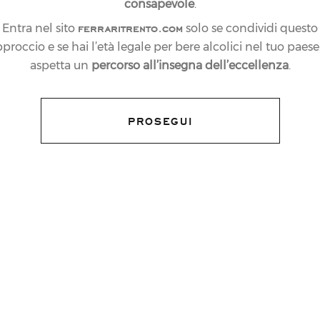
consapevole
.
ferraritrento.com
Entra nel sito
solo se condividi questo
proccio e se hai l’età legale per bere alcolici nel tuo paese:
aspetta un
percorso all’insegna dell’eccellenza
.
PROSEGUI
 E LE SOSTE DI
PER SOSTENERE
ALIANO