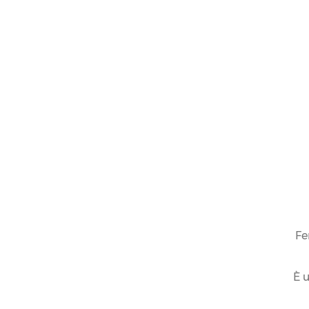
Fe
È u