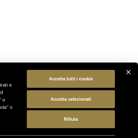
Iscriviti alla nostra newsletter per essere il primo a
scoprire le novità dal mondo Ferrari Trento.
ISCRIVITI
SEGUICI
Accetta tutti i cookie
rati e
ad
Accetta selezionati
” o
uta" o
Rifiuta
 15, 38123 Trento (Italia) – Reg. Imp./C.F./P.IVA
antineferrari.it