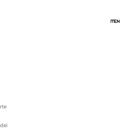
IT
IT
EN
rte
 dei