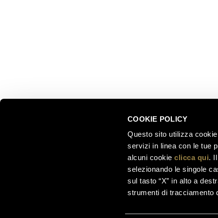
Via del Ponte di Ravina 15
Collezion
Il nostro 
+39 0461 972 311
Celebrati
customercare@ferraritrento.it
greatest
Esperienz
Sostenibi
COOKIE POLICY
Questo sito utilizza cookie 
servizi in linea con le tue
alcuni cookie
clicca qui
. 
selezionando le singole cas
sul tasto “X” in alto a dest
strumenti di tracciamento di
Ferrari F.lli Lunelli S.p.A. –
Società soggetta a di
00123890220 | C