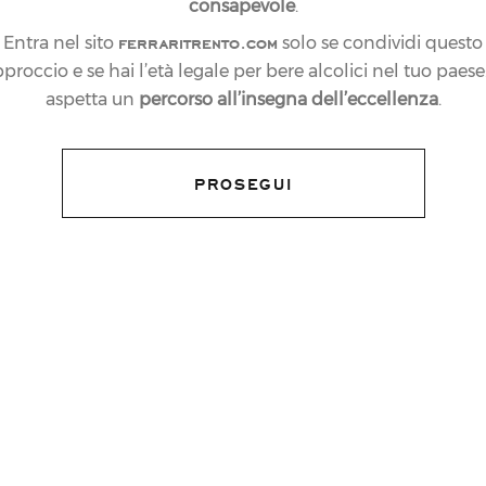
consapevole
.
ferraritrento.com
Entra nel sito
solo se condividi questo
proccio e se hai l’età legale per bere alcolici nel tuo paese:
aspetta un
percorso all’insegna dell’eccellenza
.
PROSEGUI
ri nel corso delle Olimpiadi di Londra che
ni italiani che conquisteranno una medaglia
rari negli studi di Sky Italia, che,