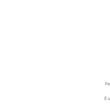
Fe
È u