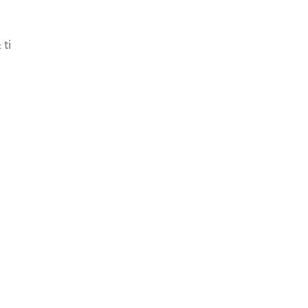
CASA RUSSIA
 ti
share article
SCOPRI ANCHE