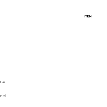
IT
IT
EN
25.07.2012
NEWS
BRINDISI FERRARI ALLE
rte
OLIMPIADI DI LONDRA
CON SKY ITALIA E A
 dei