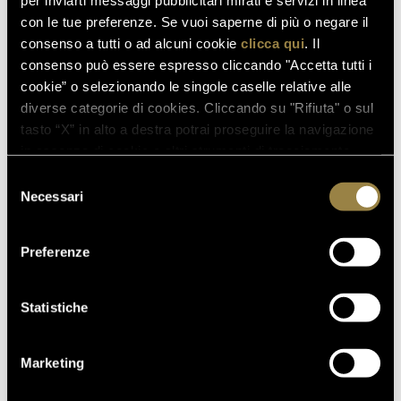
per inviarti messaggi pubblicitari mirati e servizi in linea
SCOPRI ANCHE
con le tue preferenze. Se vuoi saperne di più o negare il
consenso a tutti o ad alcuni cookie
clicca qui
. Il
consenso può essere espresso cliccando "Accetta tutti i
cookie” o selezionando le singole caselle relative alle
03.08.2026
diverse categorie di cookies. Cliccando su "Rifiuta" o sul
FERRARI RISERVA LUNELLI
tasto “X” in alto a destra potrai proseguire la navigazione
2016 CONQUISTA LA MEDAGLIA
in assenza di cookie o altri strumenti di tracciamento
D’ORO A WOW! THE ITALIAN
diversi da quelli tecnici.
Selezione
WINE COMPETITION 2026
Necessari
del
consenso
Preferenze
16.07.2026
FERRARI TRENTO AL
TRENTODOC FESTIVAL 2026:
Statistiche
UN VIAGGIO TRA IL FASCINO
DEL TEMPO E L’ECCELLENZA
Marketing
DELLE BOLLICINE DI
MONTAGNA