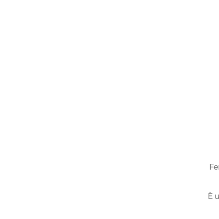
Fe
È u