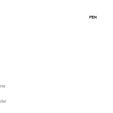
IT
IT
EN
03.08.2020
NEWS
FERRARI #STRON9ER
PROTAGONISTA DELLA
rte
FESTA SCUDETTO
JUVENTUS
 dei