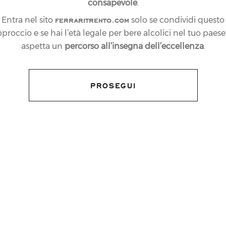
consapevole
.
ferraritrento.com
Entra nel sito
solo se condividi questo
proccio e se hai l’età legale per bere alcolici nel tuo paese:
aspetta un
percorso all’insegna dell’eccellenza
.
PROSEGUI
 di sabato scorso per la Juventus Campione
ita contro la Roma, i bianconeri hanno
 conquista del loro 9° scudetto consecutivo,
 vittoria 2 a 0 contro la Sampdoria dello
pubblico, la gioia dei giocatori e della
n’atmosfera di grande festa all’insegna di
llicine Ferrari Trentodoc,
“Official Sparkling