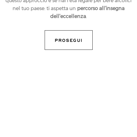
questo approccio e se hai l’età legale per bere alcolici
nel tuo paese: ti aspetta un
percorso all’insegna
27.07.2020
dell’eccellenza
.
NEWS
JUVENTUS BRINDA
PROSEGUI
#TOTHEMAXIMUM
CON LE BOLLICINE
FERRARI AL NONO
SCUDETTO
CONSECUTIVO
share article