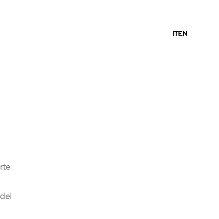
IT
IT
EN
05.04.2017
NEWS
CANTINE FERRARI AL
rte
VINITALY DAL 9 AL 12
 dei
APRILE 2017