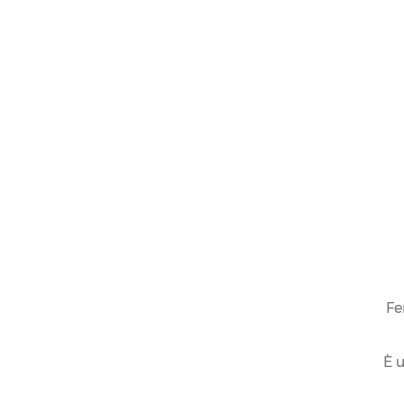
Fe
È u