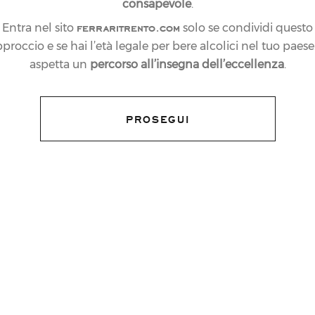
consapevole
.
ferraritrento.com
Entra nel sito
solo se condividi questo
proccio e se hai l’età legale per bere alcolici nel tuo paese:
aspetta un
percorso all’insegna dell’eccellenza
.
PROSEGUI
di Vinitaly
e come ogni anno il Gruppo
tti allo
stand di Cantine Ferrari
al
a manifestazione con
Surgiva
, per il terzo