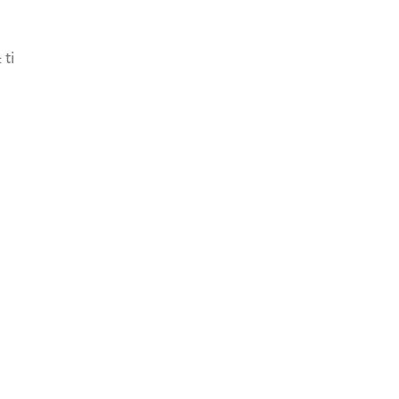
 ti
share article
SCOPRI ANCHE