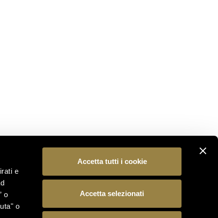
STAY CONNECTED
Subscribe to our newsletter to be the first to
discover the latest news from the world of Ferrari
Trento.
SUBSCRIBE
FOLLOW US
Accetta tutti i cookie
rati e
ad
Accetta selezionati
” o
uta" o