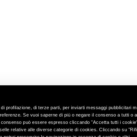
E
READ
CONTACT US
USEFUL
LINKS
News
Information
Request
Shop
ns
Work with us
Contacts
ip
Ask the oenologist
ility
ces &
di profilazione, di terze parti, per inviarti messaggi pubblicitari mi
 preferenze. Se vuoi saperne di più o negare il consenso a tutti o 
Il consenso può essere espresso cliccando "Accetta tutti i cookie
elle relative alle diverse categorie di cookies. Cliccando su "Rifi
ra potrai proseguire la navigazione in assenza di cookie o altri