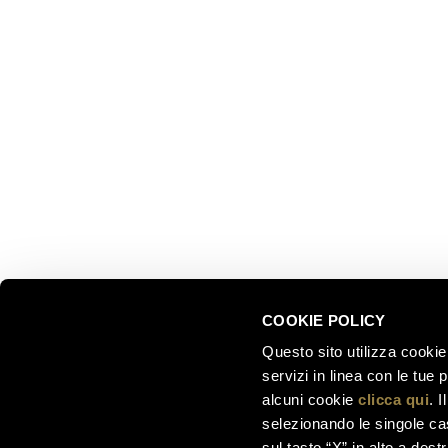
EXPLOR
Ferrari f.lli Lunelli S.p.A.
Trento, Italy
About us
Via del Ponte di Ravina 15
Collectio
Territory
+39 0461 972 311
Partnersh
customercare@ferraritrento.it
Sustainab
Experien
Tours
COOKIE POLICY
Questo sito utilizza cookie 
servizi in linea con le tue
alcuni cookie
clicca qui
. 
selezionando le singole cas
sul tasto “X” in alto a dest