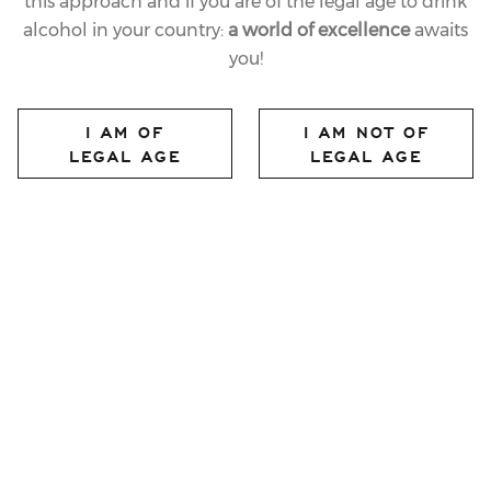
this approach and if you are of the legal age to drink
alcohol in your country:
a world of excellence
awaits
you!
I AM OF
I AM NOT OF
LEGAL AGE
LEGAL AGE