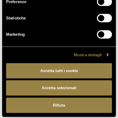
Preferenze
Statistiche
Marketing
Mostra dettagli
FERRARI VELLUTUM
Accetta tutti i cookie
A slightly sweet Trentodoc made exclusively from
mountain-grown Chardonnay grapes, designed to
Accetta selezionati
enhance the after-dinner experience and pair
perfectly with desserts.
Rifiuta