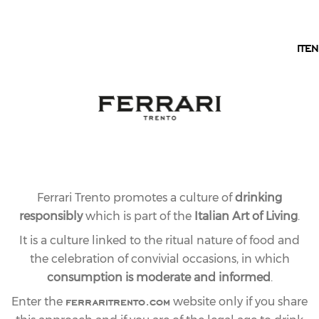
EN
IT
EN
OUR COLLECTION
CLASSIC LINE
A symbol of Ferrari Trento’s tradition and of the
Trentino mountains’ vocation for crafting
exceptionally refined sparkling wines, the Classic Line
is distinguished by the iconic Ferrari Brut, the alluring
Rosé, and the smooth Vellutum
Ferrari Trento promotes a culture of
drinking
responsibly
which is part of the
Italian Art of Living
.
It is a culture linked to the ritual nature of food and
the celebration of convivial occasions, in which
consumption is moderate and informed
.
ferraritrento.com
Enter the
website only if you share