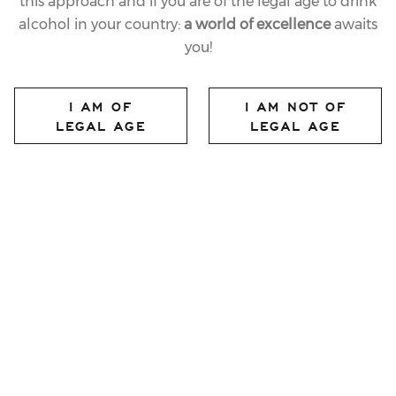
this approach and if you are of the legal age to drink
alcohol in your country:
a world of excellence
awaits
you!
I AM OF
I AM NOT OF
LEGAL AGE
LEGAL AGE
FERRARI BRUT