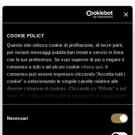
intriguing, with a charm that never goes out of style
DISCOVER MORE
COOKIE POLICY
Questo sito utilizza cookie di profilazione, di terze parti,
per inviarti messaggi pubblicitari mirati e servizi in linea
con le tue preferenze. Se vuoi saperne di più o negare il
consenso a tutti o ad alcuni cookie
clicca qui
. Il
consenso può essere espresso cliccando "Accetta tutti i
cookie” o selezionando le singole caselle relative alle
diverse categorie di cookies. Cliccando su "Rifiuta" o sul
tasto “X” in alto a destra potrai proseguire la navigazione
in assenza di cookie o altri strumenti di tracciamento
diversi da quelli tecnici.
Selezione
Necessari
del
consenso