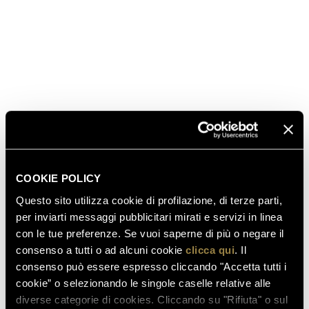
EXPERIENCE
Winery tour with guided tasting of vintage Ferrari
Trentodoc.
120 €
DISCOVER MORE
COOKIE POLICY
Questo sito utilizza cookie di profilazione, di terze parti,
per inviarti messaggi pubblicitari mirati e servizi in linea
con le tue preferenze. Se vuoi saperne di più o negare il
consenso a tutti o ad alcuni cookie
clicca qui
. Il
consenso può essere espresso cliccando "Accetta tutti i
cookie” o selezionando le singole caselle relative alle
diverse categorie di cookies. Cliccando su "Rifiuta" o sul