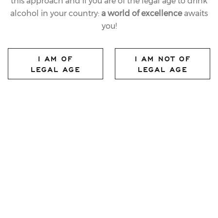
this approach and if you are of the legal age to drink
alcohol in your country:
a world of excellence
awaits
you!
I AM OF
I AM NOT OF
LEGAL AGE
LEGAL AGE