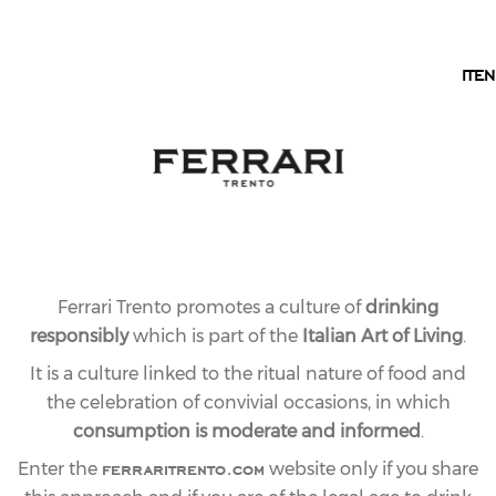
EN
IT
EN
EXPERIENCES AND TOURS
WINERY TOURS
Visiting Ferrari Trento means immersing yourself in
over a century of history. Discover the spaces where
Ferrari Trento promotes a culture of
drinking
award-winning Trentodoc wines come to life,
responsibly
which is part of the
Italian Art of Living
.
wander through the evocative silence of the
underground cellars, learn the secrets behind Italy’s
It is a culture linked to the ritual nature of food and
finest sparkling wines, and experience them through
the celebration of convivial occasions, in which
guided tasting.
consumption is moderate and informed
.
ferraritrento.com
Discover our tours!
Enter the
website only if you share