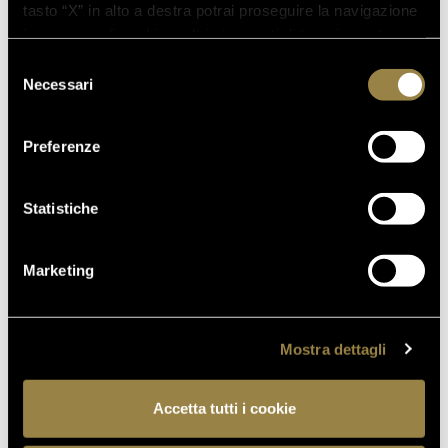
tasto “X” in alto a destra potrai proseguire la navigazione
in assenza di cookie o altri strumenti di tracciamento
diversi da quelli tecnici.
Selezione
Necessari
del
consenso
Preferenze
Statistiche
Marketing
Mostra dettagli
TOUR
CREATE YOUR OWN
Accetta tutti i cookie