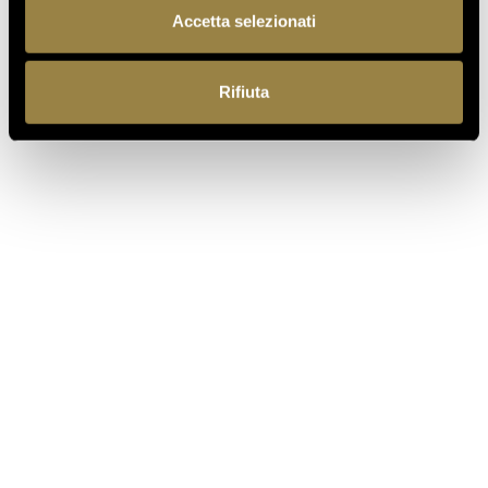
WOW! THE ITALIAN WINE
Accetta selezionati
COMPETITION 2026
Rifiuta
07.07.2026
A NEW FERRARI SPAZIO
BOLLICINE OPENS AT ROME
FIUMICINO AIRPORT
18.05.2026
VILLA MARGON OPEN TO THE
PUBLIC FOR THE ADSI
NATIONAL DAY
BACK TO JOURNAL