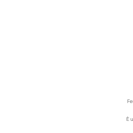
Fe
È u