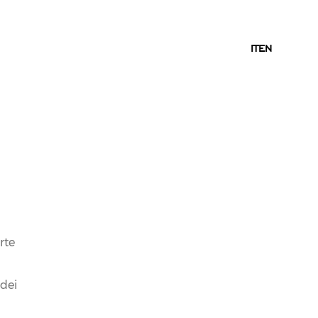
IT
IT
EN
rte
 dei