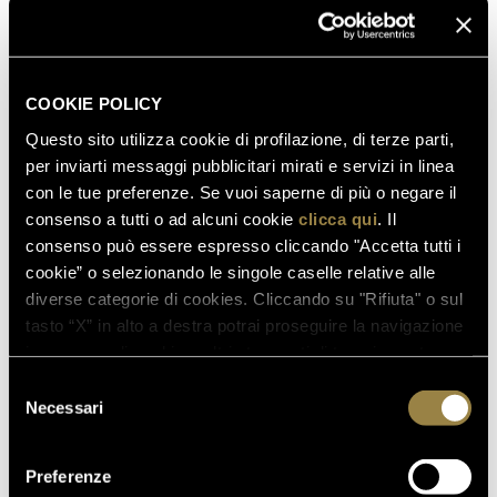
COOKIE POLICY
Questo sito utilizza cookie di profilazione, di terze parti,
per inviarti messaggi pubblicitari mirati e servizi in linea
con le tue preferenze. Se vuoi saperne di più o negare il
consenso a tutti o ad alcuni cookie
clicca qui
. Il
consenso può essere espresso cliccando "Accetta tutti i
cookie” o selezionando le singole caselle relative alle
diverse categorie di cookies. Cliccando su "Rifiuta" o sul
tasto “X” in alto a destra potrai proseguire la navigazione
SCOPRI ANCHE
in assenza di cookie o altri strumenti di tracciamento
diversi da quelli tecnici.
Selezione
Necessari
del
consenso
03.08.2026
Preferenze
FERRARI RISERVA LUNELLI