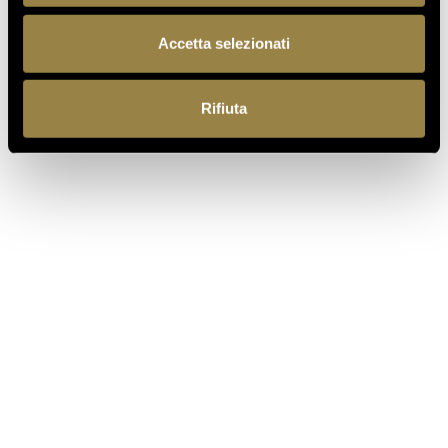
Accetta selezionati
16.07.2026
FERRARI TRENTO AL
TRENTODOC FESTIVAL 2026:
Rifiuta
UN VIAGGIO TRA IL FASCINO
DEL TEMPO E L’ECCELLENZA
DELLE BOLLICINE DI
MONTAGNA
07.07.2026
APRE UN NUOVO FERRARI
SPAZIO BOLLICINE
ALL’AEROPORTO DI ROMA
FIUMICINO