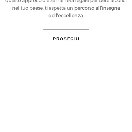
questo approccio e se hai l’età legale per bere alcolici
nel tuo paese: ti aspetta un
percorso all’insegna
dell’eccellenza
.
PROSEGUI
14.06.2024
NEWS