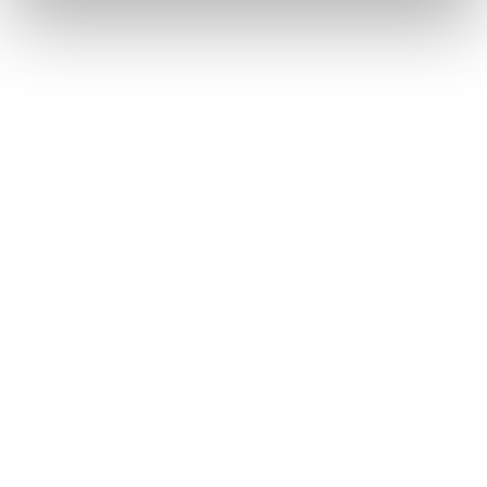
FIUMICINO
TORNA AL JOURNAL
PRECEDENTE
SUCCESSIVO
IT
EN