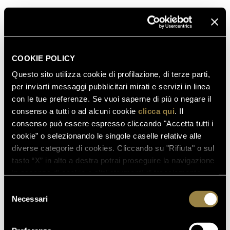
bicchieri.
A consegnare ai tre piloti e Christian Horner, le
speciali bottiglie, ciascuna personalizzata e in
formato Mathusalem (6 litri), è stato Matteo Lunelli,
COOKIE POLICY
Presidente e CEO di Ferrari Trento, che ha così
Questo sito utilizza cookie di profilazione, di terze parti,
commentato: “
È stato un piacere e un onore
per inviarti messaggi pubblicitari mirati e servizi in linea
premiare i campioni della Formula 1® al termine di
con le tue preferenze. Se vuoi saperne di più o negare il
una stagione di grandi emozioni, tutte celebrate con
consenso a tutti o ad alcuni cookie
clicca qui
. Il
un brindisi Ferrari Trentodoc.
”
consenso può essere espresso cliccando "Accetta tutti i
cookie” o selezionando le singole caselle relative alle
Trento, 10 dicembre 2022
diverse categorie di cookies. Cliccando su "Rifiuta" o sul
tasto “X” in alto a destra potrai proseguire la navigazione
in assenza di cookie o altri strumenti di tracciamento
SCOPRI ANCHE
diversi da quelli tecnici.
Selezione
Necessari
del
consenso
03.08.2026