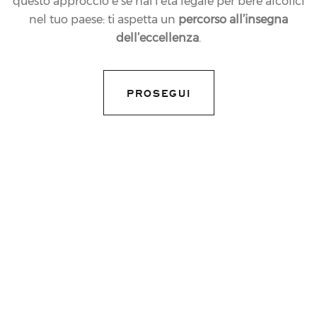
questo approccio e se hai l’età legale per bere alcolici
nel tuo paese: ti aspetta un
percorso all’insegna
dell’eccellenza
.
14.12.2022
NEWS
FERRARI TRENTO
PROSEGUI
BRINDISI DELLA
CERIMONIA DI
PREMIAZIONE DELLA
FEDERAZIONE
INTERNAZIONALE
DELL’AUTOMOBILE
share article