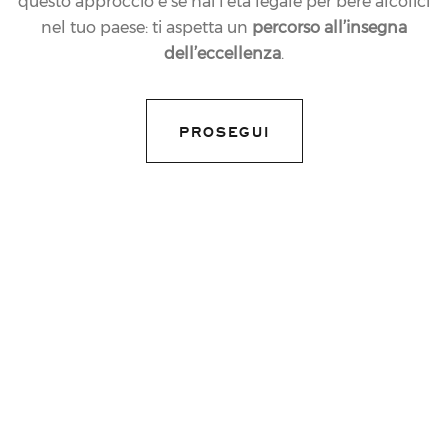
questo approccio e se hai l’età legale per bere alcolici
nel tuo paese: ti aspetta un
percorso all’insegna
dell’eccellenza
.
PROSEGUI
16.03.2022
NEWS
FERRARI TRENTO DÀ
IL VIA ALLA
STAGIONE DI
FORMULA 1® CON
UN’ASTA IN FAVORE
DELL’UCRAINA