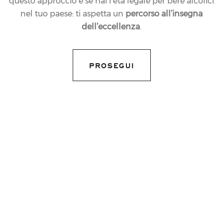
questo approccio e se hai l’età legale per bere alcolici
nel tuo paese: ti aspetta un
percorso all’insegna
dell’eccellenza
.
PROSEGUI
03.05.2021
NEWS
FERRARI TRENTO È IL
BRAND DI VINO PIÙ