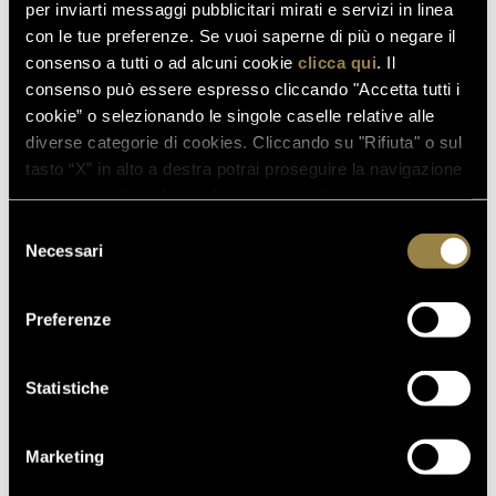
per inviarti messaggi pubblicitari mirati e servizi in linea
SCOPRI ANCHE
con le tue preferenze. Se vuoi saperne di più o negare il
consenso a tutti o ad alcuni cookie
clicca qui
. Il
consenso può essere espresso cliccando "Accetta tutti i
cookie” o selezionando le singole caselle relative alle
03.08.2026
diverse categorie di cookies. Cliccando su "Rifiuta" o sul
FERRARI RISERVA LUNELLI
tasto “X” in alto a destra potrai proseguire la navigazione
2016 CONQUISTA LA MEDAGLIA
in assenza di cookie o altri strumenti di tracciamento
D’ORO A WOW! THE ITALIAN
diversi da quelli tecnici.
Selezione
WINE COMPETITION 2026
Necessari
del
consenso
Preferenze
16.07.2026
FERRARI TRENTO AL
Statistiche
TRENTODOC FESTIVAL 2026:
UN VIAGGIO TRA IL FASCINO
DEL TEMPO E L’ECCELLENZA
Marketing
DELLE BOLLICINE DI