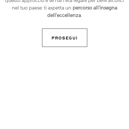
questo approccio e se hai l’età legale per bere alcolici
nel tuo paese: ti aspetta un
percorso all’insegna
dell’eccellenza
.
PROSEGUI
30.11.2021
NEWS
FERRARI TRENTO SI
CONFERMA IL