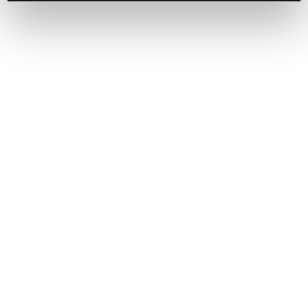
03.08.2026
FERRARI RISERVA LUNELLI
2016 CONQUISTA LA MEDAGLIA
D’ORO A WOW! THE ITALIAN
WINE COMPETITION 2026
16.07.2026
FERRARI TRENTO AL
TRENTODOC FESTIVAL 2026:
UN VIAGGIO TRA IL FASCINO
DEL TEMPO E L’ECCELLENZA
DELLE BOLLICINE DI
MONTAGNA
07.07.2026
APRE UN NUOVO FERRARI
SPAZIO BOLLICINE