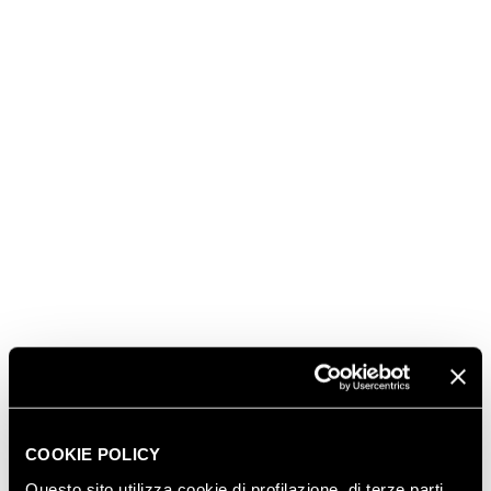
Crociere) e Marco Beretta (MyChef – Ferrari Spazio
Bollicine)
17.00 Come ti declino l'ospitalità:
Niko e
Cristiana Romito (Reale Casadonna e Spazio)
COOKIE POLICY
Questo sito utilizza cookie di profilazione, di terze parti,