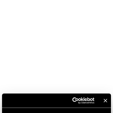
per la spettacolare cena di chiusura, venerdì 25,
all’hotel Rosa Alpina di San Cassiano che sarà firmata
da un’incredibile sequenza di chef stellati: Norbert
Niederkofler, Alfio Ghezzi della Locanda Margon,
Davide Oldani, Davide Scabin, Enrico Cerea, il
finlandese Hans Valimaki, lo svedese Gustav
Knutsson, il peruviano Mitsuharu Tsumura.
www.chefscup.it
Per info: