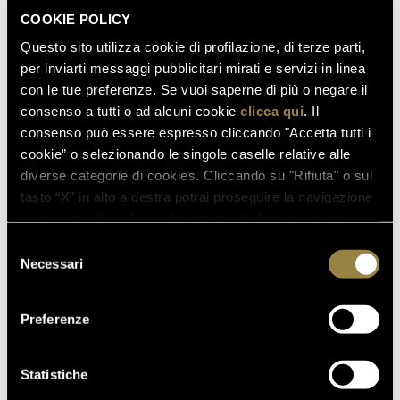
COOKIE POLICY
Questo sito utilizza cookie di profilazione, di terze parti,
per inviarti messaggi pubblicitari mirati e servizi in linea
con le tue preferenze. Se vuoi saperne di più o negare il
consenso a tutti o ad alcuni cookie
clicca qui
. Il
consenso può essere espresso cliccando "Accetta tutti i
cookie” o selezionando le singole caselle relative alle
diverse categorie di cookies. Cliccando su "Rifiuta" o sul
tasto “X” in alto a destra potrai proseguire la navigazione
in assenza di cookie o altri strumenti di tracciamento
diversi da quelli tecnici.
Selezione
Necessari
del
consenso
Preferenze
Statistiche