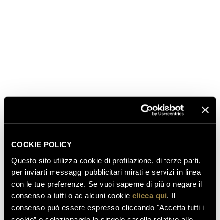
SCOPRI ANCHE
COOKIE POLICY
Questo sito utilizza cookie di profilazione, di terze parti,
per inviarti messaggi pubblicitari mirati e servizi in linea
03.08.2026
con le tue preferenze. Se vuoi saperne di più o negare il
FERRARI RISERVA LUNELLI
consenso a tutti o ad alcuni cookie
clicca qui
. Il
2016 CONQUISTA LA MEDAGLIA
consenso può essere espresso cliccando "Accetta tutti i
D’ORO A WOW! THE ITALIAN
cookie” o selezionando le singole caselle relative alle