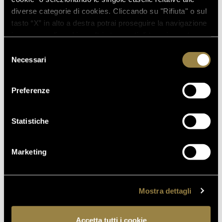
WINE COMPETITION 2026
diverse categorie di cookies. Cliccando su "Rifiuta" o sul
tasto “X” in alto a destra potrai proseguire la navigazione
in assenza di cookie o altri strumenti di tracciamento
diversi da quelli tecnici.
16.07.2026
Selezione
FERRARI TRENTO AL
Necessari
del
TRENTODOC FESTIVAL 2026:
consenso
UN VIAGGIO TRA IL FASCINO
Preferenze
DEL TEMPO E L’ECCELLENZA
DELLE BOLLICINE DI
MONTAGNA
Statistiche
07.07.2026
APRE UN NUOVO FERRARI
Marketing
SPAZIO BOLLICINE
ALL’AEROPORTO DI ROMA
FIUMICINO
Mostra dettagli
Accetta tutti i cookie