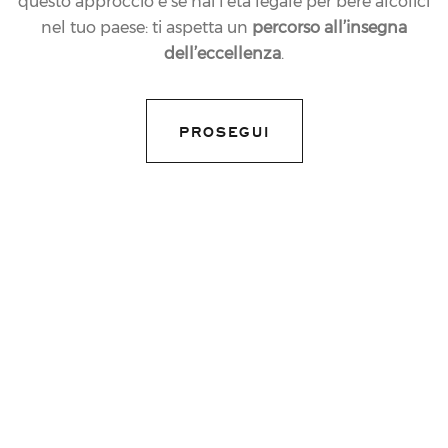
questo approccio e se hai l’età legale per bere alcolici
nel tuo paese: ti aspetta un
percorso all’insegna
dell’eccellenza
.
04.10.2018
NEWS
IL FERRARI PERLÉ
PROSEGUI
ZERO TRENTODOC
CONQUISTA I TRE
BICCHIERI CON LA
CUVÉE ZERO11
share article