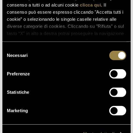
consenso a tutti o ad alcuni cookie
clicca qui
. Il
consenso può essere espresso cliccando "Accetta tutti i
03.08.2026
cookie” o selezionando le singole caselle relative alle
FERRARI RISERVA LUNELLI
diverse categorie di cookies. Cliccando su "Rifiuta" o sul
2016 CONQUISTA LA MEDAGLIA
tasto “X” in alto a destra potrai proseguire la navigazione
D’ORO A WOW! THE ITALIAN
in assenza di cookie o altri strumenti di tracciamento
WINE COMPETITION 2026
diversi da quelli tecnici.
Selezione
Necessari
del
consenso
16.07.2026
Preferenze
FERRARI TRENTO AL
TRENTODOC FESTIVAL 2026:
UN VIAGGIO TRA IL FASCINO
Statistiche
DEL TEMPO E L’ECCELLENZA
DELLE BOLLICINE DI
MONTAGNA
Marketing
07.07.2026
APRE UN NUOVO FERRARI