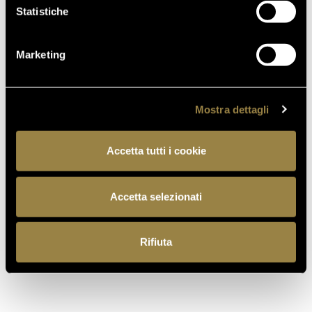
Statistiche
Marketing
Mostra dettagli
Accetta tutti i cookie
SCOPRI ANCHE
Accetta selezionati
Rifiuta
03.08.2026
FERRARI RISERVA LUNELLI
2016 CONQUISTA LA MEDAGLIA
D’ORO A WOW! THE ITALIAN