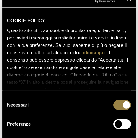
"La partnership tra le Cantine Ferrari e The World's 50
Best Restaurants non sancisce solo il ruolo sempre
COOKIE POLICY
più importante che le bollicine italiane giocano sulla
Questo sito utilizza cookie di profilazione, di terze parti,
scena della ristorazione internazionale ma, grazie al
per inviarti messaggi pubblicitari mirati e servizi in linea
Ferrari Trento Art of Hospitality Award, offre anche un
con le tue preferenze. Se vuoi saperne di più o negare il
nuovo e importante punto d'osservazione delle
consenso a tutti o ad alcuni cookie
clicca qui
. Il
tendenze che ogni anno definiscono il settore", ha
consenso può essere espresso cliccando "Accetta tutti i
commentato Matteo Lunelli.
cookie” o selezionando le singole caselle relative alle
diverse categorie di cookies. Cliccando su "Rifiuta" o sul
tasto “X” in alto a destra potrai proseguire la navigazione
in assenza di cookie o altri strumenti di tracciamento
diversi da quelli tecnici.
Selezione
Necessari
del
consenso
Preferenze