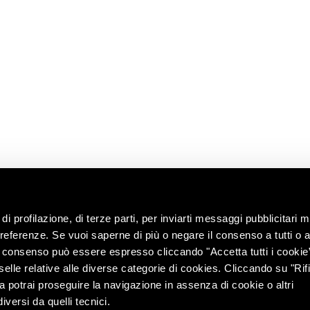
UTILI
News
Richiedi
 radici
informazioni
Shop
i
enoteca
Lavora con noi
territorio
Contatti
ng with the
Chiedi
all’enologo
e e tour
lità
di profilazione, di terze parti, per inviarti messaggi pubblicitari mi
 preferenze. Se vuoi saperne di più o negare il consenso a tutti o 
Il consenso può essere espresso cliccando "Accetta tutti i cookie
elle relative alle diverse categorie di cookies. Cliccando su "Rifi
ra potrai proseguire la navigazione in assenza di cookie o altri
versi da quelli tecnici.