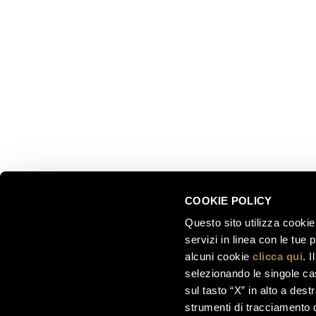
Trento, Italia
Le nostre
Via del Ponte di Ravina 15
Collezion
Il nostro 
+39 0461 972 311
Celebrati
customercare@ferraritrento.it
greatest
Esperienz
Sostenibi
COOKIE POLICY
Questo sito utilizza cookie 
servizi in linea con le tue
alcuni cookie
clicca qui
. 
selezionando le singole cas
sul tasto “X” in alto a dest
strumenti di tracciamento di