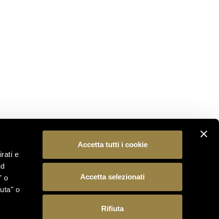
Iscriviti alla nostra newsletter per essere il primo a
scoprire le novità dal mondo Ferrari Trento.
ISCRIVITI
SEGUICI
Accetta tutti i cookie
rati e
ad
Accetta selezionati
” o
uta" o
Rifiuta