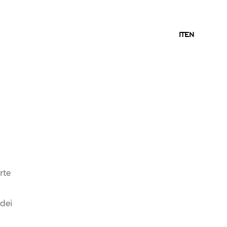
IT
IT
EN
rte
 dei