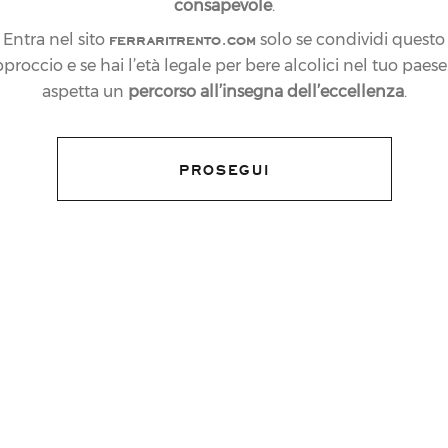
consapevole
.
ferraritrento.com
Entra nel sito
solo se condividi questo
proccio e se hai l’età legale per bere alcolici nel tuo paese:
aspetta un
percorso all’insegna dell’eccellenza
.
PROSEGUI
OSSA PRADA
N UNA BOTTIGLIA
IMUM BLANC DE
NDO AC 75 LUNA
AND