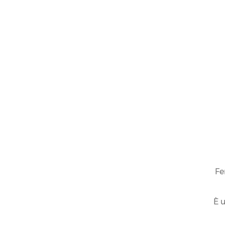
Fe
È u