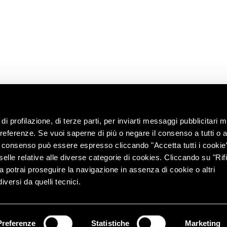
territorio
Contatti
ng with the
Chiedi
all’enologo
e e tour
lità
di profilazione, di terze parti, per inviarti messaggi pubblicitari mi
 preferenze. Se vuoi saperne di più o negare il consenso a tutti o 
Il consenso può essere espresso cliccando "Accetta tutti i cookie
elle relative alle diverse categorie di cookies. Cliccando su "Rifi
ra potrai proseguire la navigazione in assenza di cookie o altri
versi da quelli tecnici.
r. e coord. di Lunelli S.p.A. (azionista unico) – Via del Ponte
info@pec.c
ap. Soc. € 7.000.000 i.v. | REA TN 76693 – PEC:
privacy policy
cookies policy
–
Preferenze
Statistiche
Marketing