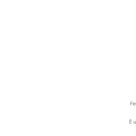
Fe
È u