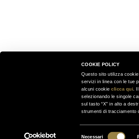
Il nostro 
+39 0461 972 311
Celebrati
customercare@ferraritrento.it
greatest
Esperienz
Sostenibi
COOKIE POLICY
Questo sito utilizza cookie 
servizi in linea con le tue
alcuni cookie
clicca qui
. 
selezionando le singole cas
sul tasto “X” in alto a dest
strumenti di tracciamento di
Ferrari F.lli Lunelli S.p.A. –
Società soggetta a di
00123890220 | C
Selezione
Necessari