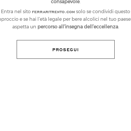
consapevole
.
ferraritrento.com
Entra nel sito
solo se condividi questo
proccio e se hai l’età legale per bere alcolici nel tuo paese:
aspetta un
percorso all’insegna dell’eccellenza
.
PROSEGUI
Sparkling Wine
menti internazionali come “
ampagne and Sparkling Wine World
uropean Winery of the Year
” ai
Wine
 la Germania premia le Cantine Ferrari
,
Family of the Year”
al
Meininger Award
.