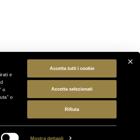
ISCRIVITI
SEGUICI
Accetta tutti i cookie
rati e
ad
Accetta selezionati
” o
uta" o
Rifiuta
 15, 38123 Trento (Italia) – Reg. Imp./C.F./P.IVA
antineferrari.it
Mostra dettagli