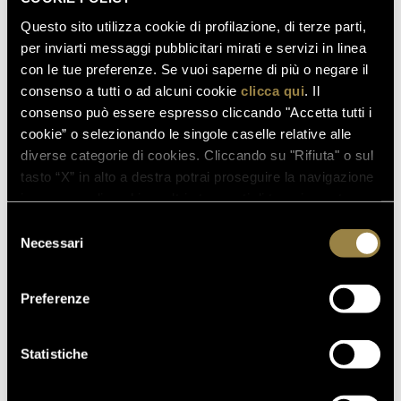
apprezzate come dimostrato dalle numerose
Questo sito utilizza cookie di profilazione, di terze parti,
valutazioni positive ricevute.
per inviarti messaggi pubblicitari mirati e servizi in linea
con le tue preferenze. Se vuoi saperne di più o negare il
consenso a tutti o ad alcuni cookie
clicca qui
. Il
SCOPRI ANCHE
consenso può essere espresso cliccando "Accetta tutti i
cookie” o selezionando le singole caselle relative alle
diverse categorie di cookies. Cliccando su "Rifiuta" o sul
tasto “X” in alto a destra potrai proseguire la navigazione
03.08.2026
in assenza di cookie o altri strumenti di tracciamento
FERRARI RISERVA LUNELLI
diversi da quelli tecnici.
Selezione
2016 CONQUISTA LA MEDAGLIA
Necessari
del
D’ORO A WOW! THE ITALIAN
consenso
WINE COMPETITION 2026
Preferenze
Statistiche
16.07.2026
FERRARI TRENTO AL