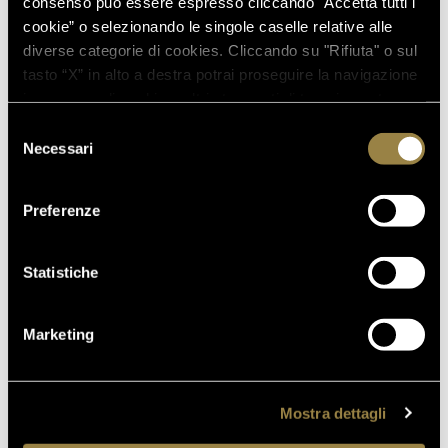
consenso può essere espresso cliccando "Accetta tutti i
cookie” o selezionando le singole caselle relative alle
diverse categorie di cookies. Cliccando su "Rifiuta" o sul
tasto “X” in alto a destra potrai proseguire la navigazione
in assenza di cookie o altri strumenti di tracciamento
diversi da quelli tecnici.
Selezione
Necessari
del
consenso
Preferenze
Statistiche
SCOPRI ANCHE
Marketing
Mostra dettagli
03.08.2026
FERRARI RISERVA LUNELLI