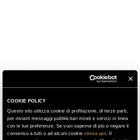
dove predominano il bianco e il verde inglese. In
etichetta è comunicata la cuvée con un richiamo
all’anno del
tirage
, per valorizzarne il lungo
invecchiamento: quello presentato in anteprima è il
Perlé Zero 10, messo in bottiglia nel 2010, dove ha
affinato sui lieviti per oltre sei anni.
COOKIE POLICY
Questo sito utilizza cookie di profilazione, di terze parti,
per inviarti messaggi pubblicitari mirati e servizi in linea
con le tue preferenze. Se vuoi saperne di più o negare il
consenso a tutti o ad alcuni cookie
clicca qui
. Il