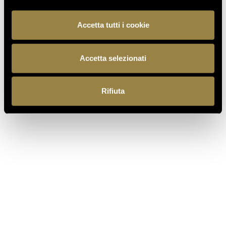
ALL’AEROPORTO DI ROMA
FIUMICINO
Accetta tutti i cookie
Accetta selezionati
TORNA AL JOURNAL
Rifiuta
PRECEDENTE
SUCCESSIVO
IT
EN