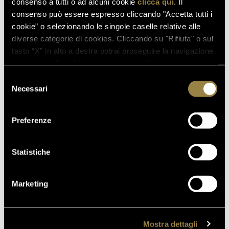
consenso a tutti o ad alcuni cookie
clicca qui
. Il
03.08.2026
consenso può essere espresso cliccando "Accetta tutti i
FERRARI RISERVA LUNELLI
cookie” o selezionando le singole caselle relative alle
2016 CONQUISTA LA MEDAGLIA
diverse categorie di cookies. Cliccando su "Rifiuta" o sul
D’ORO A WOW! THE ITALIAN
tasto “X” in alto a destra potrai proseguire la navigazione
WINE COMPETITION 2026
in assenza di cookie o altri strumenti di tracciamento
diversi da quelli tecnici.
Selezione
Necessari
del
consenso
16.07.2026
FERRARI TRENTO AL
Preferenze
TRENTODOC FESTIVAL 2026:
UN VIAGGIO TRA IL FASCINO
Statistiche
DEL TEMPO E L’ECCELLENZA
DELLE BOLLICINE DI
MONTAGNA
Marketing
07.07.2026
APRE UN NUOVO FERRARI
SPAZIO BOLLICINE
Mostra dettagli