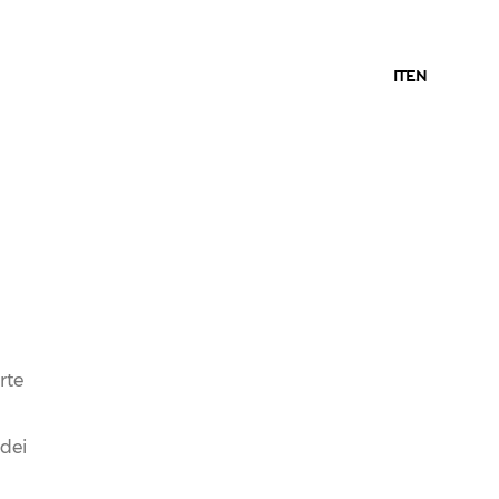
IT
IT
EN
15.09.2020
NEWS
LE CANTINE FERRARI
rte
TRA LE BEST MANAGED
COMPANIES IN ITALIA
 dei
SECONDO DELOITTE