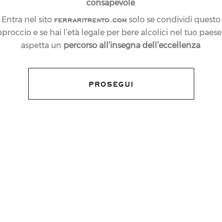
consapevole
.
ferraritrento.com
Entra nel sito
solo se condividi questo
proccio e se hai l’età legale per bere alcolici nel tuo paese:
aspetta un
percorso all’insegna dell’eccellenza
.
PROSEGUI
o consecutivo tra le “Best Managed
più grandi realtà nei servizi professionali di
emio importante, alla sua terza edizione
ivello internazionale, riconosciuto a 59