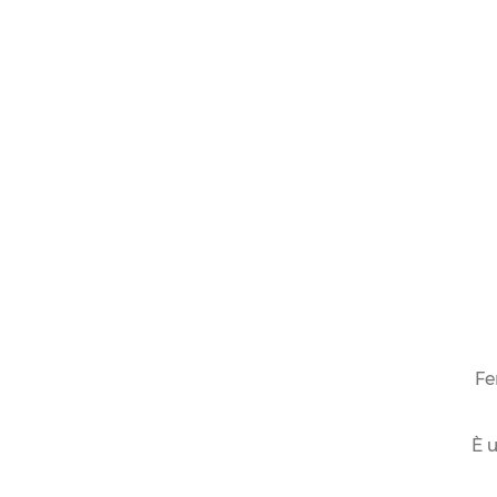
Fe
È u