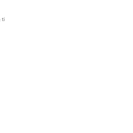
 ti
share article
SCOPRI ANCHE