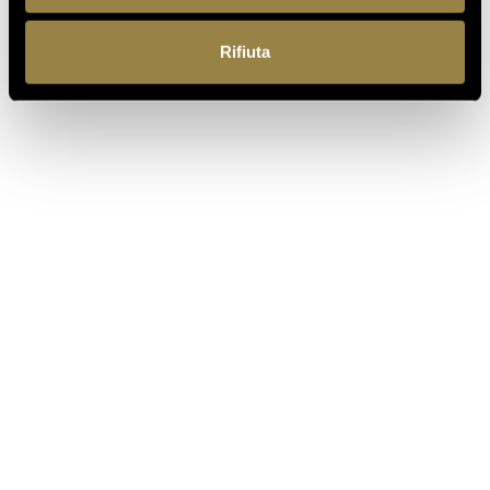
UN VIAGGIO TRA IL FASCINO
DEL TEMPO E L’ECCELLENZA
Rifiuta
DELLE BOLLICINE DI
MONTAGNA
07.07.2026
APRE UN NUOVO FERRARI
SPAZIO BOLLICINE
ALL’AEROPORTO DI ROMA
FIUMICINO
TORNA AL JOURNAL
PRECEDENTE
SUCCESSIVO