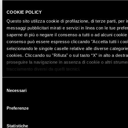
SPAZIO BOLLICINE
ALL’AEROPORTO DI ROMA
COOKIE POLICY
FIUMICINO
Questo sito utilizza cookie di profilazione, di terze parti, per i
messaggi pubblicitari mirati e servizi in linea con le tue pref
saperne di più o negare il consenso a tutti o ad alcuni cooki
consenso può essere espresso cliccando "Accetta tutti i coo
TORNA AL JOURNAL
selezionando le singole caselle relative alle diverse categorie
cookies. Cliccando su "Rifiuta" o sul tasto “X” in alto a destra
proseguire la navigazione in assenza di cookie o altri strumen
tracciamento diversi da quelli tecnici.
PRECEDENTE
SUCCESSIVO
Selezione
Necessari
del
consenso
Preferenze
IT
EN
Statistiche