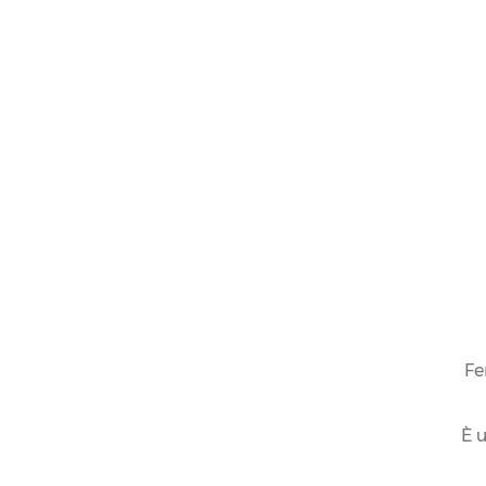
Fe
È u