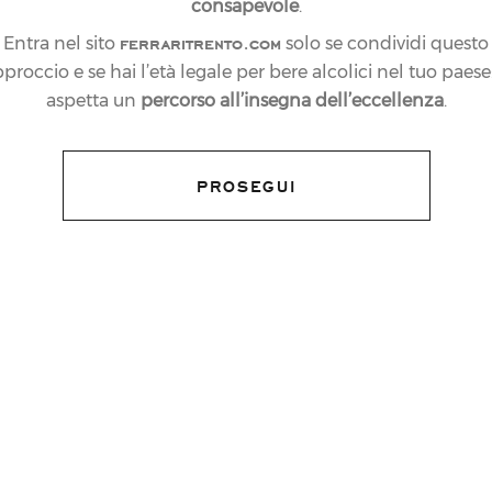
consapevole
.
ferraritrento.com
Entra nel sito
solo se condividi questo
proccio e se hai l’età legale per bere alcolici nel tuo paese:
aspetta un
percorso all’insegna dell’eccellenza
.
PROSEGUI
 Yule
, che è salito sul gradino più alto del
one della
66a edizione della
3Tre
, avvenuta
 Canalone Miramonti. A festeggiarlo un
ustri, da Alberto Tomba a Piero Gros e
e
Ferrari Trentodoc
, il brindisi italiano per
ignificativi dello sport nazionale, che
 i Jeroboam stappati dagli atleti sul podio.