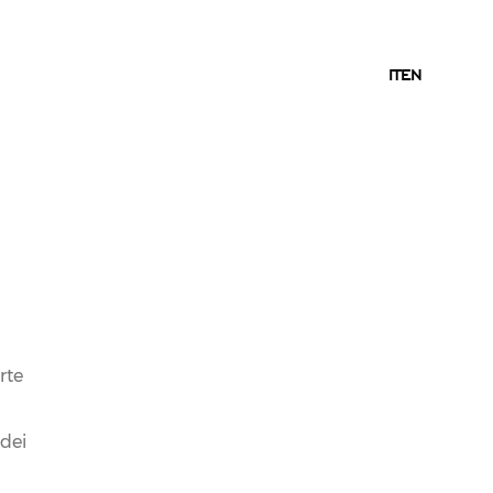
IT
IT
EN
09.01.2020
NEWS
SI BRINDA CON LE
BOLLICINE FERRARI
ALLA VITTORIA
ITALIANA NELLA TAPPA
rte
TRENTINA DELLA
 dei
COPPA DEL MONDO DI