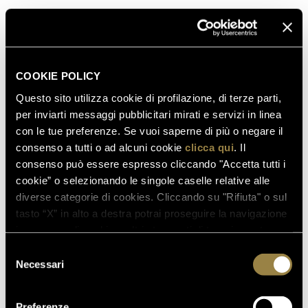
(Presidente e CEO, Fendi), Edoardo Caovilla (Co-
Proprietario e Direttore Creativo, René Caovilla), Fabio
d’Angelantonio (CEO, Loro Piana), Carlotta de
Bevilacqua (Vice Presidente e CEO, Artemide e
COOKIE POLICY
Presidente, Danese Milano), Claudio Domenicali (CEO,
Ducati), Giuseppe Fontana (Presidente, Villa d’Este),
Questo sito utilizza cookie di profilazione, di terze parti,
Roberto Gavazzi (CEO, Boffi), Bob Kunze-Concewitz
per inviarti messaggi pubblicitari mirati e servizi in linea
(CEO, Campari Group), Carlo Mazzi (Presidente, Prada
con le tue preferenze. Se vuoi saperne di più o negare il
S.p.A.), Carmen Moretti (CEO, L’Albereta e L’Andana),
consenso a tutti o ad alcuni cookie
clicca qui
. Il
Maria Porro (Head of Marketing and Communication,
consenso può essere espresso cliccando "Accetta tutti i
Porro), Giuseppe Prezioso (CEO, Imax – Max Mara
cookie” o selezionando le singole caselle relative alle
Fashion Group), Aurelio Regina (Vice Presidente
diverse categorie di cookies. Cliccando su "Rifiuta" o sul
Esecutivo, Manifatture Sigaro Toscano), Riccardo
tasto “X” in alto a destra potrai proseguire la navigazione
Sciutto (CEO, Sergio Rossi), Giovanni Tamburi
in assenza di cookie o altri strumenti di tracciamento
(Presidente e CEO, Tamburi Investment Partners),
diversi da quelli tecnici.
Selezione
Giovanna Vitelli (Vice Presidente, Azimut Benetti
Necessari
del
Group), Maurizio Zanella (Presidente, Ca’ del Bosco).
consenso
Preferenze