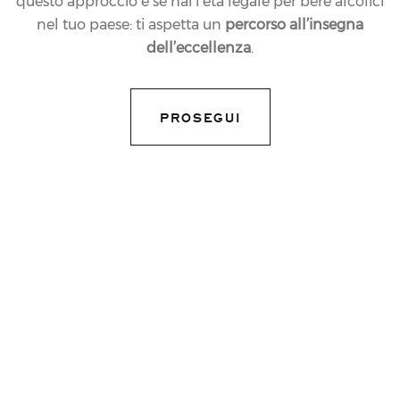
questo approccio e se hai l’età legale per bere alcolici
nel tuo paese: ti aspetta un
percorso all’insegna
23.12.2019
dell’eccellenza
.
NEWS
MATTEO LUNELLI È IL
PROSEGUI
NUOVO PRESIDENTE
DI ALTAGAMMA
share article
Eletto all’unanimità il Presidente delle Cantine Ferrari
guiderà
la Fondazione che riunisce i migliori marchi
del made in Italy per il triennio 2020-2022
Da sempre, Ferrari è simbolo dell’Arte di Vivere Italiana